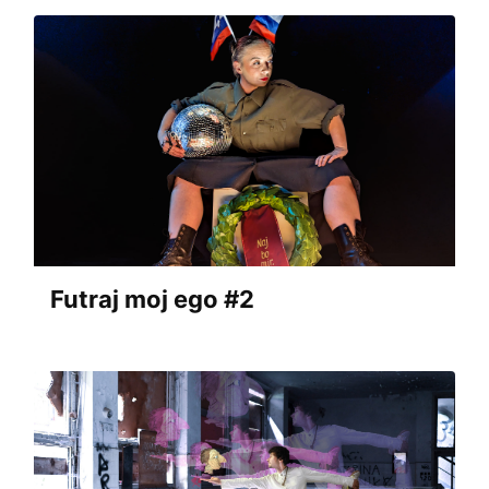
Futraj moj ego #2