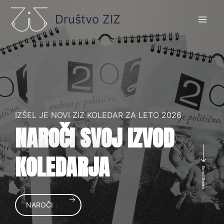
Skip
Društvo ZIZ
to
content
IZŠEL JE NOVI ZIZ KOLEDAR ZA LETO 2026
NAROČI SVOJ IZVOD
KOLEDARJA
Scroll Down
NAROČI