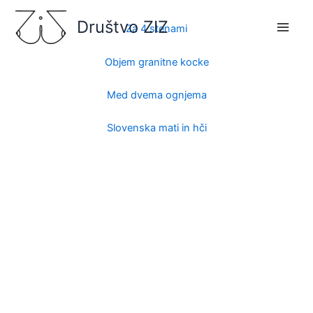
Skip
Društvo ZIZ
to
Za 4 stenami
content
Objem granitne kocke
Med dvema ognjema
Slovenska mati in hči