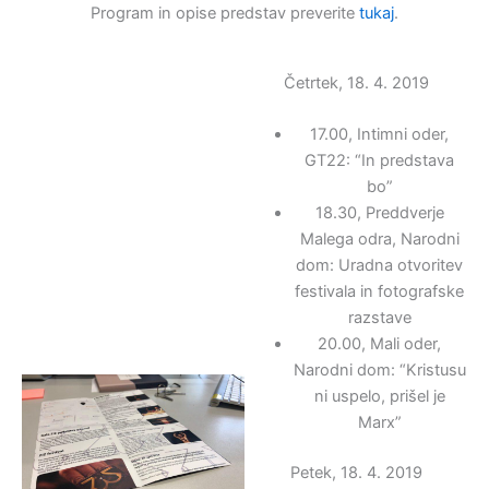
Program in opise predstav preverite
tukaj
.
Četrtek, 18. 4. 2019
17.00, Intimni oder,
GT22: “In predstava
bo”
18.30, Preddverje
Malega odra, Narodni
dom: Uradna otvoritev
festivala in fotografske
razstave
20.00, Mali oder,
Narodni dom: “Kristusu
ni uspelo, prišel je
Marx”
Petek, 18. 4. 2019