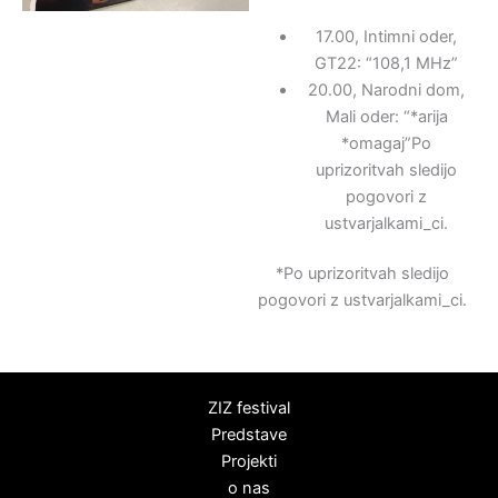
17.00, Intimni oder,
GT22: “108,1 MHz”
20.00, Narodni dom,
Mali oder: “*arija
*omagaj”Po
uprizoritvah sledijo
pogovori z
ustvarjalkami_ci.
*Po uprizoritvah sledijo
pogovori z ustvarjalkami_ci.
ZIZ festival
Predstave
Projekti
o nas