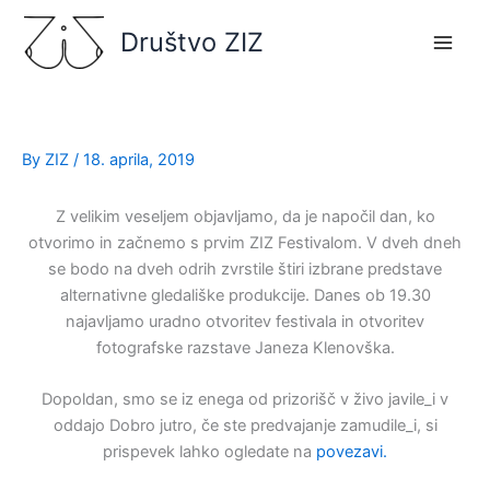
Skip
Društvo ZIZ
to
content
By
ZIZ
/
18. aprila, 2019
Z velikim veseljem objavljamo, da je napočil dan, ko
otvorimo in začnemo s prvim ZIZ Festivalom. V dveh dneh
se bodo na dveh odrih zvrstile štiri izbrane predstave
alternativne gledališke produkcije. Danes ob 19.30
najavljamo uradno otvoritev festivala in otvoritev
fotografske razstave Janeza Klenovška.
Dopoldan, smo se iz enega od prizorišč v živo javile_i v
oddajo Dobro jutro, če ste predvajanje zamudile_i, si
prispevek lahko ogledate na
povezavi.