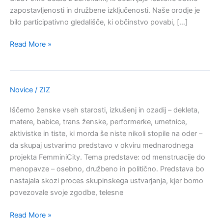
družbene
zapostavljenosti in družbene izključenosti. Naše orodje je
spremembe
bilo participativno gledališče, ki občinstvo povabi, […]
Read More »
Novice
/
ZIZ
POZIV
ZA
Iščemo ženske vseh starosti, izkušenj in ozadij – dekleta,
SODELOVANJE
matere, babice, trans ženske, performerke, umetnice,
V
aktivistke in tiste, ki morda še niste nikoli stopile na oder –
SKUPNOSTNI
da skupaj ustvarimo predstavo v okviru mednarodnega
GLEDALIŠKI
projekta FemminiCity. Tema predstave: od menstruacije do
PREDSTAVI
menopavze – osebno, družbeno in politično. Predstava bo
nastajala skozi proces skupinskega ustvarjanja, kjer bomo
povezovale svoje zgodbe, telesne
Read More »