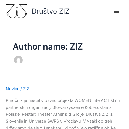
Skip
Društvo ZIZ
to
content
Author name: ZIZ
Novice
/
ZIZ
priročnik:
PARTICIPATIVNO
Priročnik je nastal v okviru projekta WOMEN interACT štirih
GLEDALIŠČE
partnerskih organizacij: Stowarzyszenie Kobietostan s
kot
Poljske, Restart Theater Athens iz Grčije, Društva ZIZ iz
orodje
Slovenije in Univerze SWPS v Vroclavu. V vsaki od treh
za
držav smo delale z ženskami, ki doživljajo različne oblike