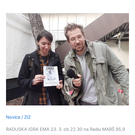
[23.
3.
2020
@
22.30]
Ema
z
odra
prestavljena
na
radijske
valove
Novice
/
ZIZ
RADIJSKA IGRA EMA 23. 3. ob 22.30 na Radiu MARŠ 95,9