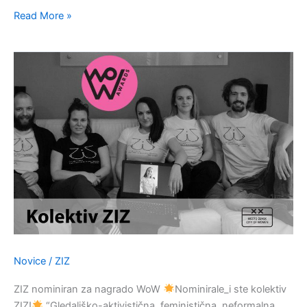
Read More »
ZIZ
nominiran
za
nagrado
WoW
Novice
/
ZIZ
ZIZ nominiran za nagrado WoW
Nominirale_i ste kolektiv
ZIZ!
“Gledališko-aktivistična, feministična, neformalna