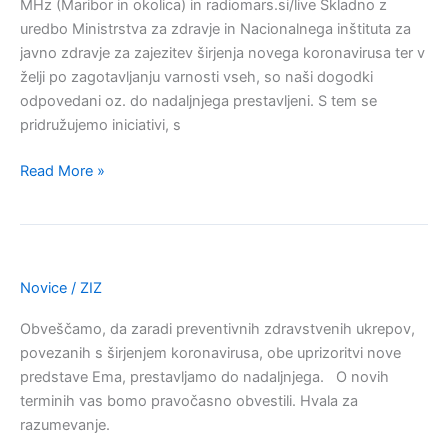
MHz (Maribor in okolica) in radiomars.si/live Skladno z
uredbo Ministrstva za zdravje in Nacionalnega inštituta za
javno zdravje za zajezitev širjenja novega koronavirusa ter v
želji po zagotavljanju varnosti vseh, so naši dogodki
odpovedani oz. do nadaljnjega prestavljeni. S tem se
pridružujemo iniciativi, s
Read More »
Predstavi
Ema
se
Novice
/
ZIZ
vrača
Obveščamo, da zaradi preventivnih zdravstvenih ukrepov,
PRESTAVLJENI
povezanih s širjenjem koronavirusa, obe uprizoritvi nove
predstave Ema, prestavljamo do nadaljnjega. O novih
terminih vas bomo pravočasno obvestili. Hvala za
razumevanje.