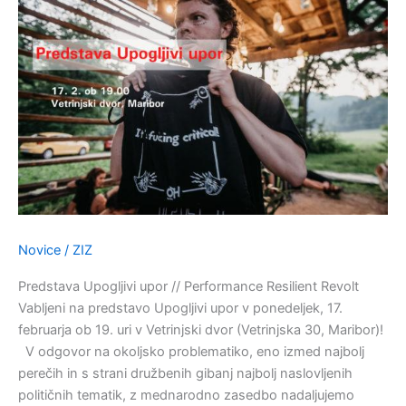
upor
//
Performance
Resilient
Revolt
Novice
/
ZIZ
Predstava Upogljivi upor // Performance Resilient Revolt
Vabljeni na predstavo Upogljivi upor v ponedeljek, 17.
februarja ob 19. uri v Vetrinjski dvor (Vetrinjska 30, Maribor)!
V odgovor na okoljsko problematiko, eno izmed najbolj
perečih in s strani družbenih gibanj najbolj naslovljenih
političnih tematik, z mednarodno zasedbo nadaljujemo