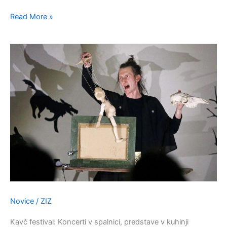
Read More »
Večer:
Kavč
festival:
Koncerti
v
spalnici,
predstave
v
kuhinji
Novice
/
ZIZ
Kavč festival: Koncerti v spalnici, predstave v kuhinji