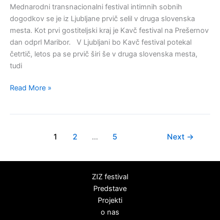
Mednarodni transnacionalni festival intimnih sobnih
dogodkov se je iz Ljubljane prvič selil v druga slovenska
mesta. Kot prvi gostiteljski kraj je Kavč festival na Prešernov
dan odprl Maribor. V Ljubljani bo Kavč festival potekal
četrtič, letos pa se prvič širi še v druga slovenska mesta,
tudi
Read More »
1
2
…
5
Next
→
ZIZ festival
Predstave
Projekti
o nas