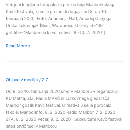
Vabljeni k ogledu fotogalerije prve edicije Mariborkskega
Kavč festivala, ki se je po mesti dogajal od 8. do 10.
februarja 2020. Foto: Anamarija Nađ, Amadej Canjuga,
Urška Lukovnjak [Best_Wordpress_Gallery id=”49″
gal_title=”Mariborski kavč festival, 8.-10. 2. 2020″]
Read More »
Mariborski
kavč
festival
Objave v medijih
/
ZIZ
v
Od 8. do 10. februarja 2020 smo v Mariboru v organizaciji
medijih
KD Matita, ZIZ, Radia MARŠ in Lutkovnega gledališča
Maribor gostili Kavč festival. O festivalu se je poročalo
takole: Mariborinfo, 8. 2. 2020 Radio Maribor, 7. 2. 2020
STA, 8. 2. 2020 Večer, 9. 2. 2020 Subkulturni Kavč festival
letos prvič tudi v Mariboru