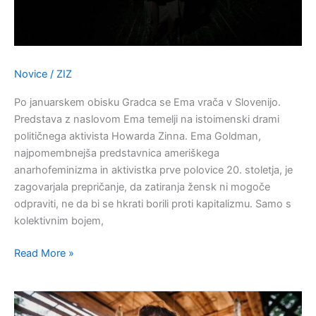
Novice
/
ZIZ
Po januarskem obisku Gradca se Ema vrača v Slovenijo.
Predstava z naslovom Ema temelji na istoimenski drami
političnega aktivista Howarda Zinna. Ema Goldman,
najpomembnejša predstavnica ameriškega
anarhofeminizma in aktivistka prve polovice 20. stoletja, je
zagovarjala prepričanje, da zatiranja žensk ni mogoče
odpraviti, ne da bi se hkrati borili proti kapitalizmu. Samo s
kolektivnim bojem,
Read More »
Predstava
Upogljivi