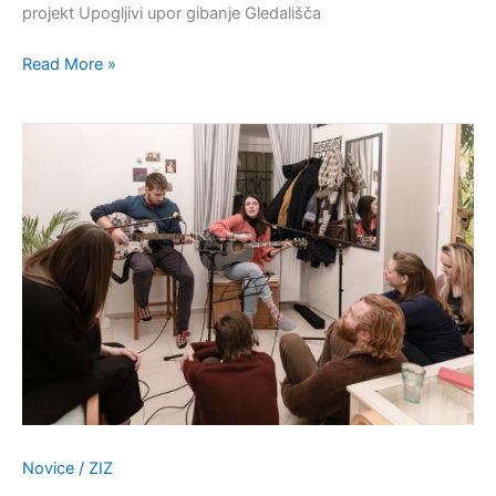
projekt Upogljivi upor gibanje Gledališča
Read More »
Foto:
Mariborski
kavč
festival
Novice
/
ZIZ