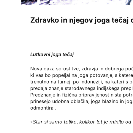
Zdravko in njegov joga tečaj
Lutkovni joga tečaj
Nova oaza sprostitve, zdravja in dobrega poč
ki vas bo popeljal na joga potovanje, s katere
trenutno na turneji po Indoneziji, na kateri s
predaja znanje starodavnega indijskega prep
Predznanje in fizična pripravljenost nista pot
prinesejo udobna oblačila, joga blazino in jog
odmontiral.
»𝘚𝘵𝘢𝘳 𝘴𝘪 𝘴𝘢𝘮𝘰 𝘵𝘰𝘭𝘪𝘬𝘰, 𝘬𝘰𝘭𝘪𝘬𝘰𝘳 𝘭𝘦𝘵 𝘫𝘦 𝘮𝘪𝘯𝘪