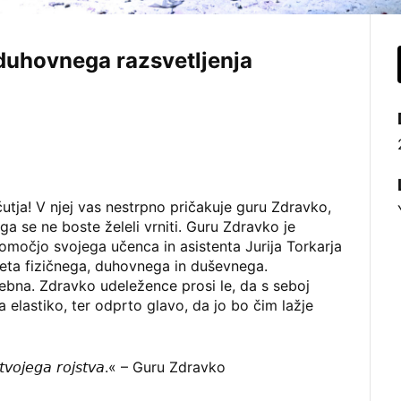
 duhovnega razsvetljenja
utja! V njej vas nestrpno pričakuje guru Zdravko,
ga se ne boste želeli vrniti. Guru Zdravko je
 pomočjo svojega učenca in asistenta Jurija Torkarja
leta fizičnega, duhovnega in duševnega.
rebna. Zdravko udeležence prosi le, da s seboj
a elastiko, ter odprto glavo, da jo bo čim lažje
𝘰 𝘰𝘥 𝘵𝘷𝘰𝘫𝘦𝘨𝘢 𝘳𝘰𝘫𝘴𝘵𝘷𝘢.« – Guru Zdravko