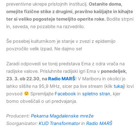
preventivne ukrepe pristojnih institucij.
Ostanite doma,
omejite fizične stike z drugimi, pravilno kašljajte in kihajte
ter si veliko pogosteje temeljito operite roke.
Bodite strpni
in, seveda, ne pozabite na razvedrilo.
Še posebej kulturnikom je stanje v zvezi z epidemijo
povzročilo velik izpad. Ne dajmo se!
Zaradi odpovedi se torej predstava Ema z odra vrača na
radijske valove. Prisluhnite radijski igri Ema v
ponedeljek,
23. 3. ob 22.30,
na
Radio MARŠ
! V Mariboru in okolici jo
lahko slišite na 95,9 MHz, sicer pa live stream (klik
tukaj
) lovi
povsod
Spremljajte
Facebook
in
spletno stran
, kjer
bomo obveščali o uri predvajanja.
Producent:
Pekarna Magdalenske mreže
Soorganizator:
KUD Transformator
in
Radio MARŠ