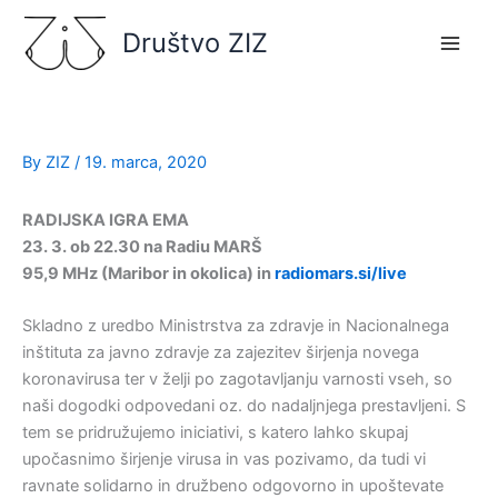
Skip
Društvo ZIZ
to
content
By
ZIZ
/
19. marca, 2020
RADIJSKA IGRA EMA
23. 3. ob 22.30 na Radiu MARŠ
95,9 MHz (Maribor in okolica) in
radiomars.si/live
Skladno z uredbo Ministrstva za zdravje in Nacionalnega
inštituta za javno zdravje za zajezitev širjenja novega
koronavirusa ter v želji po zagotavljanju varnosti vseh, so
naši dogodki odpovedani oz. do nadaljnjega prestavljeni. S
tem se pridružujemo iniciativi, s katero lahko skupaj
upočasnimo širjenje virusa in vas pozivamo, da tudi vi
ravnate solidarno in družbeno odgovorno in upoštevate