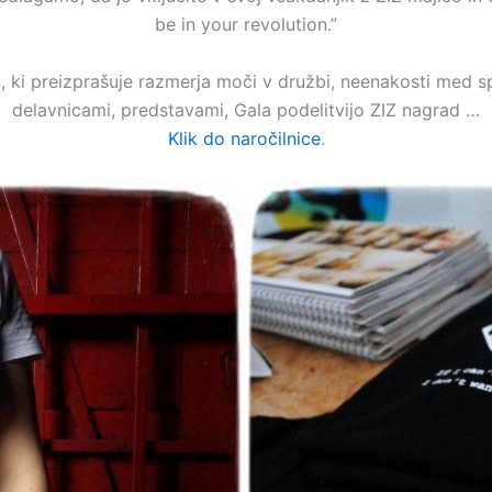
be in your revolution.”
Z, ki preizprašuje razmerja moči v družbi, neenakosti med s
delavnicami, predstavami, Gala podelitvijo ZIZ nagrad …
Klik do naročilnice
.