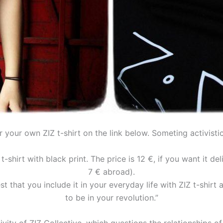
 your own ZIZ t-shirt on the link below.
Someting activistic
-shirt with black print.
The price is 12 €, if you want it d
7 € abroad).
t that you include it in your everyday life with
ZIZ t-shirt
to be in your revolution.”