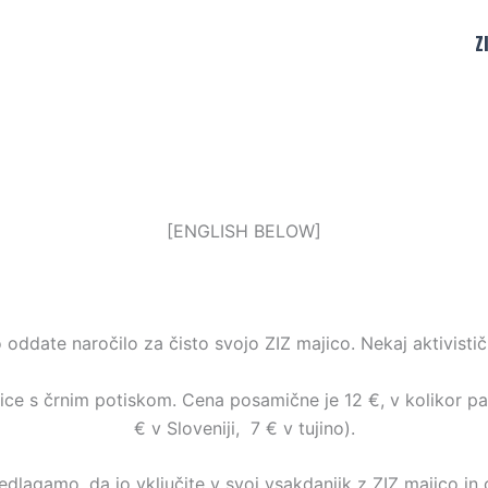
Z
[ENGLISH BELOW]
oddate naročilo za čisto svojo ZIZ majico. Nekaj aktivistič
ce s črnim potiskom. Cena posamične je 12 €, v kolikor pa s
€ v Sloveniji, 7 € v tujino).
lagamo, da jo vključite v svoj vsakdanjik z ZIZ majico in 