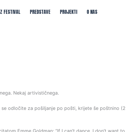
IZ FESTIVAL
PREDSTAVE
PROJEKTI
O NAS
nega. Nekaj artivističnega.
e odločite za pošiljanje po pošti, krijete še poštnino (2
citatom Emme Goldman: “If I can’t dance, I don’t want to