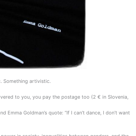
.
Something artivistic.
elivered to you, you pay the postage too (2 € in Slovenia,
 and Emma Goldman’s quote: “If I can’t dance, I don’t want