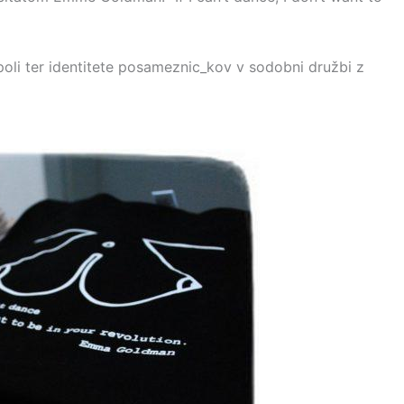
poli ter identitete posameznic_kov v sodobni družbi z