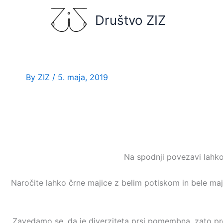
Skip
Društvo ZIZ
to
content
By
ZIZ
/
5. maja, 2019
Na spodnji povezavi lahko 
Naročite lahko črne majice z belim potiskom in bele maji
Zavedamo se, da je diverziteta prsi pomembna, zato pred