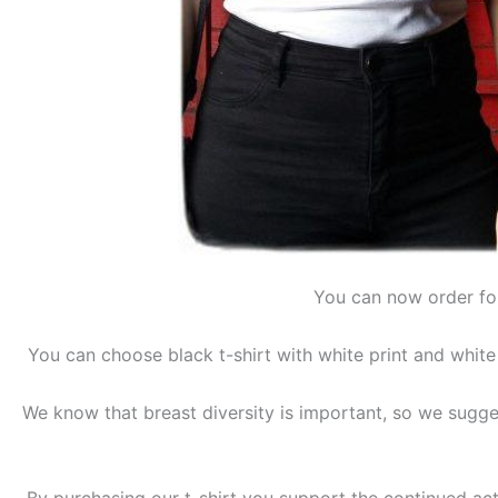
You can now order for
You can choose black t-shirt with white print and white t
We know that breast diversity is important, so we sugges