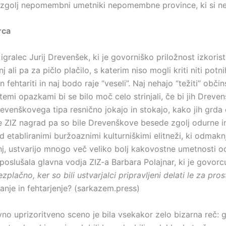
zgolj nepomembni umetniki nepomembne province, ki si ne zas
rca
l igralec Jurij Drevenšek, ki je govorniško priložnost izkor
nj ali pa za pičlo plačilo, s katerim niso mogli kriti niti p
n fehtariti in naj bodo raje “veseli”. Naj nehajo “težiti” obč
temi opazkami bi se bilo moč celo strinjali, če bi jih Dreven
revenškovega tipa resnično jokajo in stokajo, kako jih grd
ve ZIZ nagrad pa so bile Drevenškove besede zgolj odurne 
 etabliranimi buržoaznimi kulturniškimi elitneži, ki odmak
stonj, ustvarijo mnogo več veliko bolj kakovostne umetnosti 
 poslušala glavna vodja ZIZ-a Barbara Polajnar, ki je govor
plačno, ker so bili ustvarjalci pripravljeni delati le za pros
anje in fehtarjenje? (sarkazem.press)
no uprizoritveno sceno je bila vsekakor zelo bizarna reč: gl