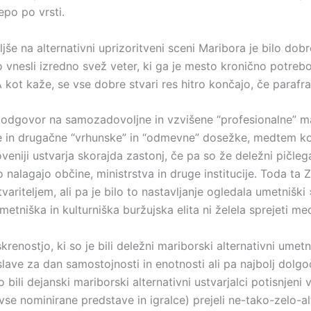
epo po vrsti.
e na alternativni uprizoritveni sceni Maribora je bilo dobro
o vnesli izredno svež veter, ki ga je mesto kronično potre
 kot kaže, se vse dobre stvari res hitro končajo, če paraf
i odgovor na samozadovoljne in vzvišene “profesionalne” ma
kšne in drugačne “vrhunske” in “odmevne” dosežke, medtem 
eniji ustvarja skorajda zastonj, če pa so že deležni pičleg
m jo nalagajo občine, ministrstva in druge institucije. Toda t
tvariteljem, ali pa je bilo to nastavljanje ogledala umetniški
umetniška in kulturniška buržujska elita ni želela sprejeti m
enostjo, ki so je bili deležni mariborski alternativni umetnik
ave za dan samostojnosti in enotnosti ali pa najbolj dolgoč
li dejanski mariborski alternativni ustvarjalci potisnjeni 
vse nominirane predstave in igralce) prejeli ne-tako-zelo-alte