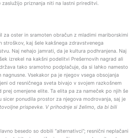
lužijo priznanja niti na lastni prireditvi.
istil za oster in sramoten obračun z mladimi mariborskimi
otnih stroškov, kaj šele kakšnega zdravstvenega
instvu. Naj nehajo jamrati, da je kultura podhranjena. Naj
šek izrekel na kakšni podelitvi Prešernovih nagrad ali
a država tako sramotno podplačuje, da si lahko namesto
in nagnusne. Vsekakor pa je njegov vsega obsojanja
njeni od resničnega sveta bivajo v svojem razkošnem
od prej omenjene elite. Ta elita pa za nameček po njih še
cu sicer ponudila prostor za njegova modrovanja, saj je
tovoljne prispevke. V prihodnje si želimo, da bi bili
avno besedo so dobili “alternativci”; resnični neplačani