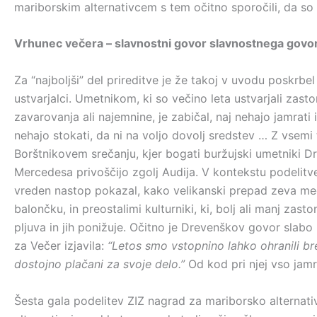
mariborskim alternativcem s tem očitno sporočili, da so 
Vrhunec večera – slavnostni govor slavnostnega govo
Za “najboljši” del prireditve je že takoj v uvodu poskrbe
ustvarjalci. Umetnikom, ki so večino leta ustvarjali zasto
zavarovanja ali najemnine, je zabičal, naj nehajo jamrati i
nehajo stokati, da ni na voljo dovolj sredstev … Z vsemi 
Borštnikovem srečanju, kjer bogati buržujski umetniki D
Mercedesa privoščijo zgolj Audija. V kontekstu podelit
vreden nastop pokazal, kako velikanski prepad zeva med
balončku, in preostalimi kulturniki, ki, bolj ali manj za
pljuva in jih ponižuje. Očitno je Drevenškov govor slabo
za Večer izjavila:
“Letos smo vstopnino lahko ohranili brez
dostojno plačani za svoje delo.”
Od kod pri njej vso jamr
Šesta gala podelitev ZIZ nagrad za mariborsko alternativ