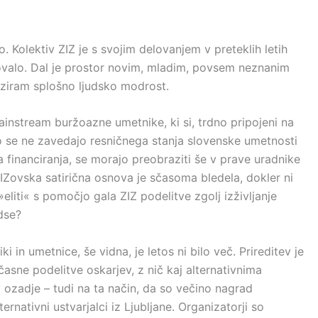
. Kolektiv ZIZ je s svojim delovanjem v preteklih letih
bovalo. Dal je prostor novim, mladim, povsem neznanim
raziram splošno ljudsko modrost.
instream buržoazne umetnike, ki si, trdno pripojeni na
ko se ne zavedajo resničnega stanja slovenske umetnosti
a financiranja, se morajo preobraziti še v prave uradnike
a ZIZovska satirična osnova je sčasoma bledela, dokler ni
 »eliti« s pomočjo gala ZIZ podelitve zgolj izživljanje
edse?
i in umetnice, še vidna, je letos ni bilo več. Prireditev je
asne podelitve oskarjev, z nič kaj alternativnima
v ozadje – tudi na ta način, da so večino nagrad
rnativni ustvarjalci iz Ljubljane. Organizatorji so