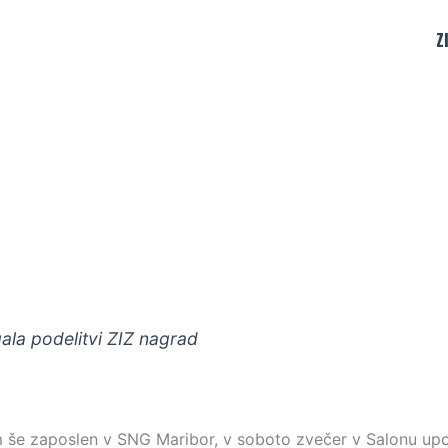
Z
ala podelitvi ZIZ nagrad
kim še zaposlen v SNG Maribor, v soboto zvečer v Salonu up