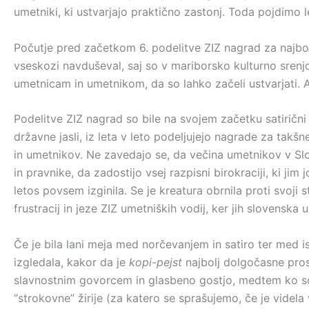
umetniki, ki ustvarjajo praktično zastonj. Toda pojdimo l
Počutje pred začetkom 6. podelitve ZIZ nagrad za najboljš
vseskozi navduševal, saj so v mariborsko kulturno srenj
umetnicam in umetnikom, da so lahko začeli ustvarjati. A
Podelitve ZIZ nagrad so bile na svojem začetku satiričn
državne jasli, iz leta v leto podeljujejo nagrade za ta
in umetnikov. Ne zavedajo se, da večina umetnikov v Slov
in pravnike, da zadostijo vsej razpisni birokraciji, ki ji
letos povsem izginila. Se je kreatura obrnila proti svoji s
frustracij in jeze ZIZ umetniških vodij, ker jih slovenska 
Če je bila lani meja med norčevanjem in satiro ter med iskr
izgledala, kakor da je
kopi-pejst
najbolj dolgočasne prosl
slavnostnim govorcem in glasbeno gostjo, medtem ko so bi
“strokovne” žirije (za katero se sprašujemo, če je videla 