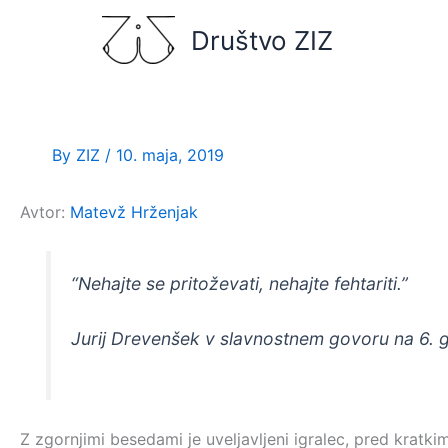
Skip
Društvo ZIZ
to
content
By
ZIZ
/
10. maja, 2019
Avtor:
Matevž Hrženjak
“Nehajte se pritoževati, nehajte fehtariti.”
Jurij Drevenšek v slavnostnem govoru na 6. g
Z zgornjimi besedami je uveljavljeni igralec, pred krat